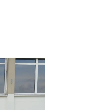
WEITERES…
MITGLIEDER BEREICH